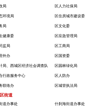
政局
区人力社保局
态环境局
区住房城市建设委
务局
区文化委
生健康委
区应急管理局
药监局
区工商局
府外办
区国资委
计局、西城区经济社会调查队
区园林绿化局
合行政服务中心
区人防办
务联络办
区城管执法局
区街道
街道办事处
什刹海街道办事处